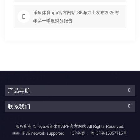
乐鱼体育app官方网站-SK海力士发布2026财
年第一季度财务报告
产品导航
联系我们
版权所有 © leyu乐鱼体育APP官方网站 All Rights Reserved.
IPv6 network supported
ICP备案 :
粤ICP备15057715号