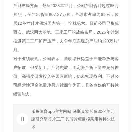
产能布局方面，截至2025年12月，公司产能合计超过85万
片/月，全年出货量807.37万片，全球市占率约6.8%，位
居12英寸硅片领域国内第一、全球第六。目前公司已形成
西安、武汉两大基地、三座工厂的战略布局，2026年计划
推进第二工厂扩产达产，力争年底实现总产能约120万片/
月。
对于业绩表现，公司表示，营收增长得益于产能释放与客
户拓展，但受新工厂产能爬坡、固定资产折旧尚未充分摊
薄、高强度研发投入等因素影响，仍未实现盈利。不过公
司经营性现金流量净额连续四年为正，具备良好的可持续
经营能力。
乐鱼体育app官方网站-马斯克将斥资30亿美元
建研究型芯片工厂 其芯片项目拟采用英特尔技
术