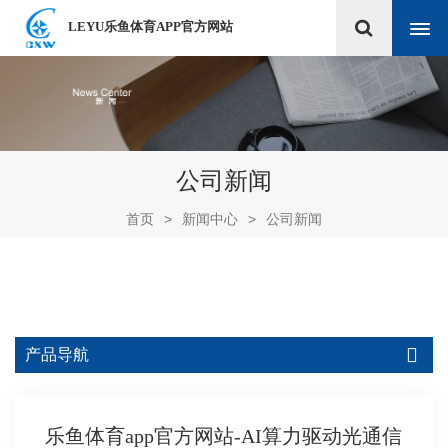
LEYU乐鱼体育APP官方网站
公司新闻
首页
>
新闻中心
>
公司新闻
产品导航
乐鱼体育app官方网站-AI算力驱动光通信