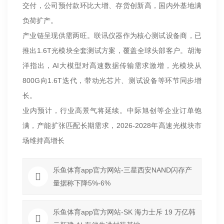
交付，公司预付款环比大增、存货创新高，国内外基地满
负荷扩产。
产业链呈现供需两旺。联讯仪器作为核心测试设备商，已
推出1.6T光模块全套测试方案，覆盖全球头部客户。胡海
洋指出，AI大模型对高速数据传输需求激增，光模块从
800G向1.6T迭代，带动光芯片、测试设备等环节同步增
长。
业内预计，行业高景气将延续。中际旭创等企业订单饱
满，产能扩张匹配长期需求，2026-2028年高速光模块市
场维持高增长
乐鱼体育app官方网站-三星西安NAND闪存产
量据称下降5%-6%
乐鱼体育app官方网站-SK 海力士斥 19 万亿韩