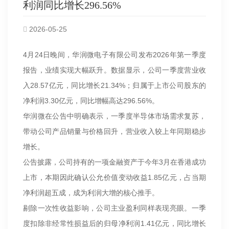
利润同比增长296.56%
2026-05-25
4月24日晚间，华润微电子有限公司发布2026年第一季度
报告，业绩实现大幅跃升。数据显示，公司一季度营业收
入28.57亿元，同比增长21.34%；归属于上市公司股东的
净利润3.30亿元，同比增幅高达296.56%。
华润微在公告中明确表示，一季度半导体市场需求复苏，
带动公司产品销量与价格回升，营业收入较上年同期稳步
增长。
公告披露，公司持有的一项金融资产于今年3月在香港成功
上市，本期因此确认公允价值变动收益1.85亿元，占当期
净利润超五成，成为利润大增的核心推手。
剔除一次性收益影响，公司主业盈利同样表现亮眼。一季
度扣除非经常性损益后的归母净利润1.41亿元，同比增长