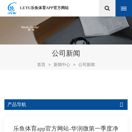
LEYU乐鱼体育APP官方网站
公司新闻
首页
>
新闻中心
>
公司新闻
产品导航
乐鱼体育app官方网站-华润微第一季度净