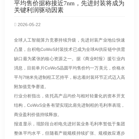
平均售价据称接近7nm，先进封装将成为
关键利润驱动因素
2026-05-22
全球人工智能算力竞赛持续升级，先进封装产业地位快速
凸显，台积电CoWoS封装技术已成为全球AI供应链中供需
缺口最为紧张的核心资源之一。据《商业时报》援引业内
消息，目前单片CoWoS晶圆平均售价约一万美元，价格水
平与7纳米先进制程工艺持平，标志着封装环节正式迈入高
附加值竞争赛道。
行业分析指出，依托高产品均价与相对轻量化的资本开支
结构，CoWoS业务有望实现比肩先进制程的毛利率表现，
商业盈利价值持续释放。
报道显示，现阶段台积电先进封装业务毛利率暂低于集团
整体平均水平，但随着产能规模持续扩张、规模效应逐步