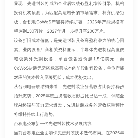
显现，先进封装将成为企业后续核心盈利增长引擎。机构
投资机构预测，为匹配高速增长的市场需求、补齐供给短
板，台积电CoWoS产能将持续扩容，2026年产能规模有
望达到130万片，2027年进一步提升至200万片。
设备折旧成本偏低，是先进封装具备高盈利潜力的核心因
素。业内设备厂商相关资料显示，半导体先进制程高度依
赖极紫外光刻设备，单台设备造价超1.5亿美元；而
CoWoS封装无需搭载高额成本的前段制程设备，单位产能
对应的资本投入显著更低，成本优势突出。
从台积电营收结构来看，先进封装业务营收占比保持稳步
抬升态势，2025年该业务营收贡献占比已达一成。伴随全
球AI终端与算力需求爆发，先进封装业务的营收权重预计
将维持持续上行趋势。
台积电公布新一代先进封装技术发展路线
当前台积电正全面加快先进封装技术迭代布局。在2026年