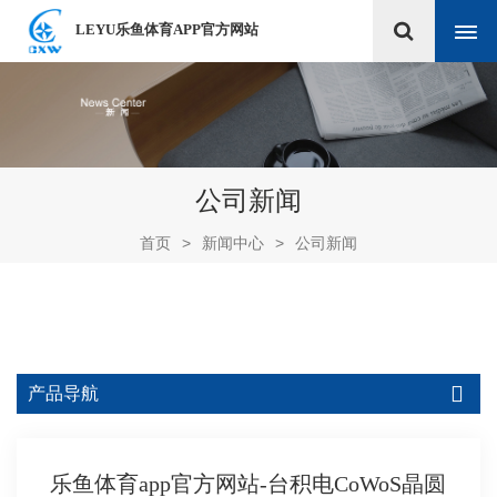
LEYU乐鱼体育APP官方网站
公司新闻
首页
>
新闻中心
>
公司新闻
产品导航
乐鱼体育app官方网站-台积电CoWoS晶圆