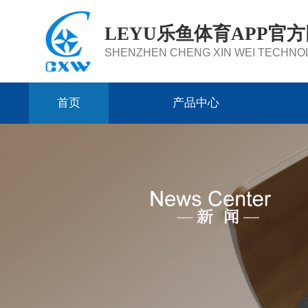
LEYU乐鱼体育APP官
SHENZHEN CHENG XIN WEI TECHNOL
首页
产品中心