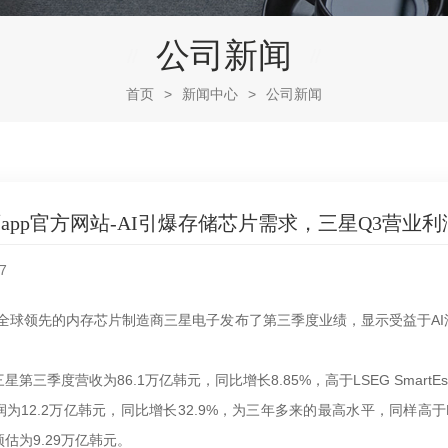
公司新闻
首页
>
新闻中心
>
公司新闻
app官方网站-AI引爆存储芯片需求，三星Q3营业利
7
日，全球领先的内存芯片制造商三星电子发布了第三季度业绩，显示受益于A
第三季度营收为86.1万亿韩元，同比增长8.85%，高于LSEG SmartEst
12.2万亿韩元，同比增长32.9%，为三年多来的最高水平，同样高于LSEG S
估为9.29万亿韩元。