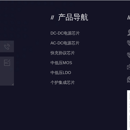
产品导航
DC-DC电源芯片
AC-DC电源芯片
快充协议芯片
中低压MOS
中低压LDO
个护集成芯片