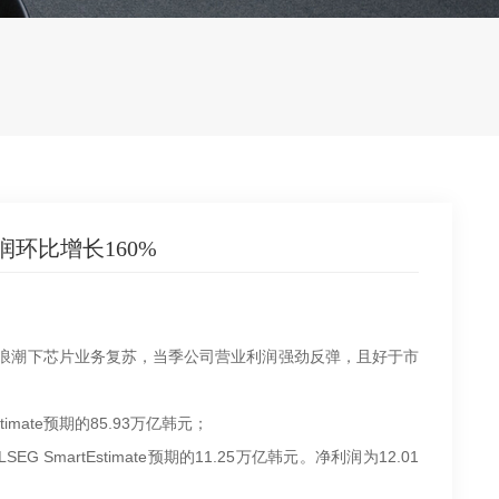
润环比增长160%
I浪潮下芯片业务复苏，当季公司营业利润强劲反弹，且好于市
imate预期的85.93万亿韩元；
martEstimate预期的11.25万亿韩元。净利润为12.01