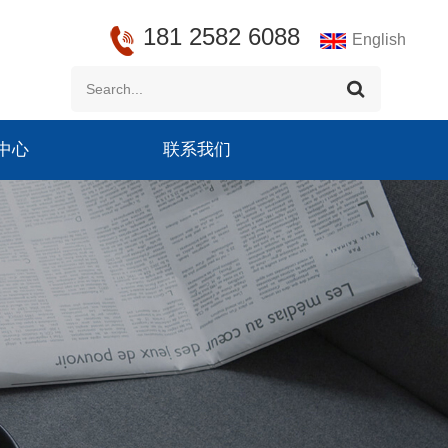
181 2582 6088
English
中心
联系我们