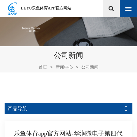
LEYU乐鱼体育APP官方网站
公司新闻
首页
>
新闻中心
>
公司新闻
产品导航
乐鱼体育app官方网站-华润微电子第四代