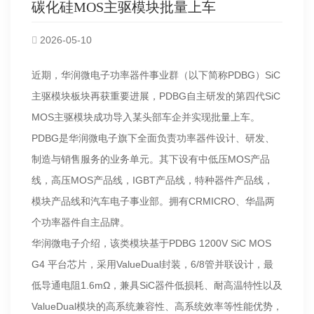
碳化硅MOS主驱模块批量上车
2026-05-10
近期，华润微电子功率器件事业群（以下简称PDBG）SiC
主驱模块板块再获重要进展，PDBG自主研发的第四代SiC
MOS主驱模块成功导入某头部车企并实现批量上车。
PDBG是华润微电子旗下全面负责功率器件设计、研发、
制造与销售服务的业务单元。其下设有中低压MOS产品
线，高压MOS产品线，IGBT产品线，特种器件产品线，
模块产品线和汽车电子事业部。拥有CRMICRO、华晶两
个功率器件自主品牌。
华润微电子介绍，该类模块基于PDBG 1200V SiC MOS
G4 平台芯片，采用ValueDual封装，6/8管并联设计，最
低导通电阻1.6mΩ，兼具SiC器件低损耗、耐高温特性以及
ValueDual模块的高系统兼容性、高系统效率等性能优势，