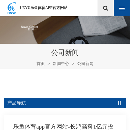
LEYU乐鱼体育APP官方网站
公司新闻
首页
>
新闻中心
>
公司新闻
产品导航
乐鱼体育app官方网站-长鸿高科1亿元投