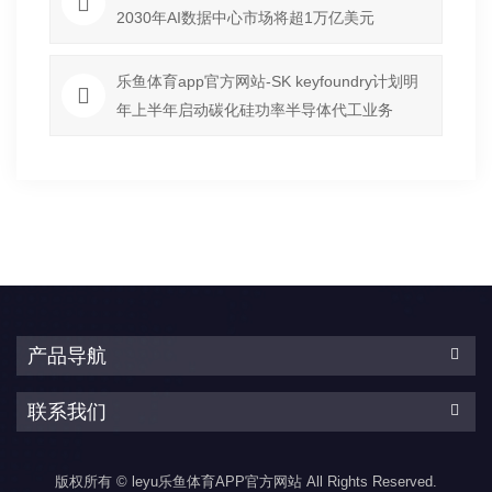
2030年AI数据中心市场将超1万亿美元
乐鱼体育app官方网站-SK keyfoundry计划明
年上半年启动碳化硅功率半导体代工业务
产品导航
联系我们
版权所有 © leyu乐鱼体育APP官方网站 All Rights Reserved.