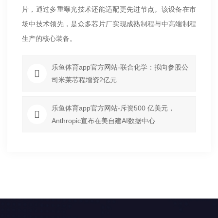
片，通过多重曝光技术还能适配更先进节点。该设备在市
场中技术领先，是众多芯片厂实现成熟制程与中高端制程
生产的核心装备。
乐鱼体育app官方网站-联合化学：拟向参股公
司米莱芯程增资2亿元
乐鱼体育app官方网站-斥资500 亿美元，
Anthropic宣布在美自建AI数据中心