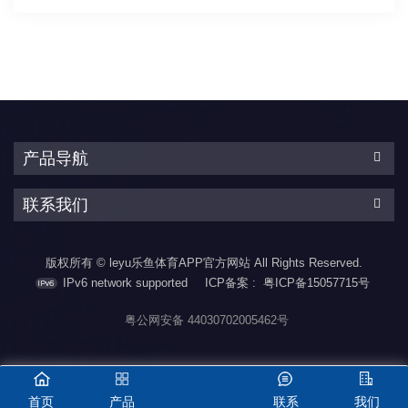
产品导航
联系我们
版权所有 © leyu乐鱼体育APP官方网站 All Rights Reserved.
IPv6 network supported
ICP备案 :
粤ICP备15057715号
粤公网安备 44030702005462号
首页
产品
联系
我们