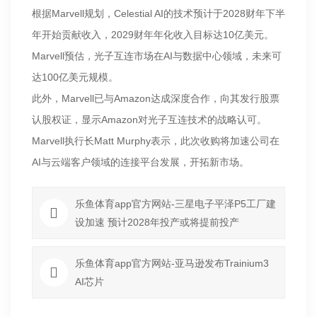
根据Marvell规划，Celestial AI的技术预计于2028财年下半
年开始贡献收入，2029财年年化收入目标达10亿美元。
Marvell预估，光子互连市场在AI与数据中心领域，未来可
达100亿美元规模。
此外，Marvell已与Amazon达成深度合作，向其发行股票
认股权证，显示Amazon对光子互连技术的战略认可。
Marvell执行长Matt Murphy表示，此次收购将加速公司在
AI与云端客户领域的连接平台发展，开拓新市场。
乐鱼体育app官方网站-三星电子平泽P5工厂建
设加速 预计2028年投产或将提前投产
乐鱼体育app官方网站-亚马逊发布Trainium3
AI芯片