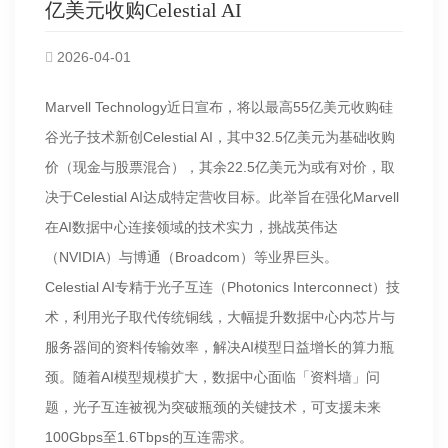
亿美元收购Celestial AI
2026-04-01
Marvell Technology近日宣布，将以最高55亿美元收购硅
谷光子技术新创Celestial AI，其中32.5亿美元为基础收购
价（现金与股票混合），其余22.5亿美元为或有对价，取
决于Celestial AI达成特定营收目标。此举旨在强化Marvell
在AI数据中心连接领域的技术实力，挑战英伟达
（NVIDIA）与博通（Broadcom）等业界巨头。
Celestial AI专精于光子互连（Photonics Interconnect）技
术，利用光子取代传统铜线，大幅提升数据中心内芯片与
服务器间的资料传输效率，解决AI模型日益增长的算力瓶
颈。随着AI模型规模扩大，数据中心面临「资料墙」问
题，光子互连被视为突破瓶颈的关键技术，可支援未来
100Gbps至1.6Tbps的互连需求。