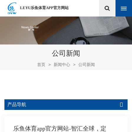
LEYU乐鱼体育APP官方网站
公司新闻
首页
>
新闻中心
>
公司新闻
产品导航
乐鱼体育app官方网站-智汇全球，定