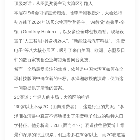
顶级对话：从图灵奖得主到大湾区引路人
本届GIS峰会可谓星光熠熠。除李泽湘教授外，大会还特
别连线了2024年诺贝尔物理学奖得主、“AI教父”杰弗里·辛
顿（Geoffrey Hinton），以及多位全球创投领袖。现场设
置了“人工智能+具身机器人”、“新能源与汽车科技”、“消费
电子”等八大核心展区，吸引了来自美国、欧洲、东盟及日
韩的数百家初创企业与独角兽同台竞技。
然而，全场最受关注的焦点，依然是中国大湾区如何在全
球科技版图中确立新的坐标。李泽湘教授的演讲，便为这
一问题提供了清晰的答案。
2C赛道：年轻人的主场，大湾区的机遇
“30岁以上不做2C（面向消费者），这是行业的共识。”李
泽湘在演讲中直言不讳地指出了消费电子创业的独特人口
学特征。他分析道，2B（面向企业）赛道往往需要博士背
景和深厚的行业积累，创业者多在30岁以上；而2C赛道需