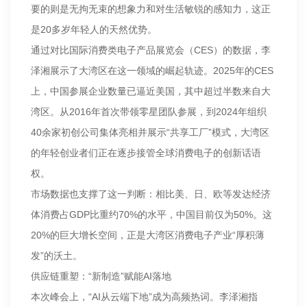
要的则是无拘无束的想象力和对生活敏锐的感知力，这正
是20多岁年轻人的天然优势。
通过对比国际消费类电子产品展览会（CES）的数据，李
泽湘展示了大湾区在这一领域的崛起轨迹。2025年的CES
上，中国参展企业数量已逼近美国，其中超过半数来自大
湾区。从2016年首次带领零星团队参展，到2024年组织
40余家初创公司集体亮相并展示“共享工厂”模式，大湾区
的年轻创业者们正在逐步接管全球消费电子的创新话语
权。
市场数据也支撑了这一判断：相比美、日、欧等发达经济
体消费占GDP比重约70%的水平，中国目前仅为50%。这
20%的巨大增长空间，正是大湾区消费电子产业“厚积薄
发”的沃土。
供应链重塑：“新制造”赋能AI落地
本次峰会上，“AI从云端下地”成为高频热词。李泽湘指