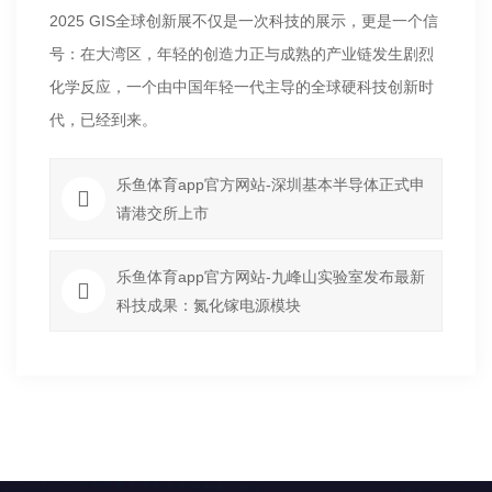
2025 GIS全球创新展不仅是一次科技的展示，更是一个信
号：在大湾区，年轻的创造力正与成熟的产业链发生剧烈
化学反应，一个由中国年轻一代主导的全球硬科技创新时
代，已经到来。
乐鱼体育app官方网站-深圳基本半导体正式申
请港交所上市
乐鱼体育app官方网站-九峰山实验室发布最新
科技成果：氮化镓电源模块