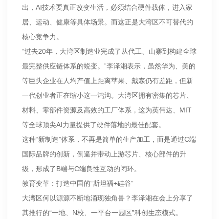
出，AI技术要真正改变生活，必须结合硬件载体，进入家
居、运动、健康等具体场景。而这正是大湾区不可替代的
核心竞争力。
“过去20年，大湾区制造业完成了从代工、山寨到构建全球
最完整供应链体系的蜕变。”李泽湘表示，虽然华为、美的
等巨头企业在人均产值上距离苹果、戴森仍有差距，但新
一代创业者正在缩小这一鸿沟。大湾区拥有密集的芯片、
材料、零部件资源及高效的工厂体系，这为英伟达、MIT
等全球顶尖AI力量提供了硬件落地的最佳配套。
这种“新制造”体系，不再是简单的生产加工，而是通过C端
国际品牌的创新，倒逼并带动上游芯片、核心部件的升
级，形成了B端与C端良性互动的闭环。
教育变革：打造中国的“斯坦福+硅谷”
大湾区何以源源不断地涌现独角兽？李泽湘在会上分享了
其推行的“一地、N校、一平台一园区”科创生态模式。