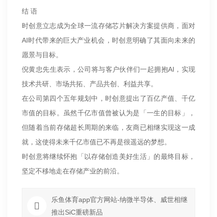
结 语
时创意立志成为全球一流存储芯片解决方案提供商，面对
AI时代带来的巨大产业机会，时创意明确了其面向未来的
愿景与目标。
倪黄忠先生表示，公司将与客户伙伴们一起拥抱AI，实现
技术共研、市场共拓、产品共创、利益共享。
在公司第四个五年规划中，时创意提出了百亿产值、千亿
市值的目标。虽然千亿市值曾被认为是「一生的目标」，
但随着当前存储超长周期的来临，友商已相继实现这一成
就，这使得未来千亿市值已不再是很遥远的梦想。
时创意将继续怀抱「以存储创造美好生活」的最终目标，
坚定不移地走在存储产业的前沿。
乐鱼体育app官方网站-纳微半导体、威世相继
推出SiC重磅新品