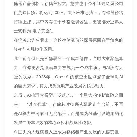
储器产品价格，存储主控大厂慧荣也于今年10月透露公司
供货缺口预计将达到200%。供不应求态势下，存储器价格
持续上涨，其中内存由于价格涨势凶猛，更被部分业界人
士戏称为“电子黄金”。
在倪黄忠先生看来，这轮存储涨价的深层原因在于角色的
转变与AI规模化应用。
几年前存储只是AI部署的一个成本部件，当时大家聚焦算
力，存储更多是跟着算力被视为一个成本项，与AI没有太
强的联系。2023年，OpenAI的横空出世点燃了全球对AI
的巨大需求，算力成为驱动产业发展的核心动力。
之后，AI推理大模型广泛落地，一个重大的转折点随之而
来——“以存代算”，存储芯片彻底从幕后走向台前，不再
是AI算力中可有可无的配件，而是成为AI基础设施集约化
发展中降本增效的核心路径和战略性物资。
AI巨头的大规模投入正成为存储器产业发展的关键变量，