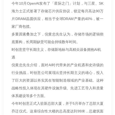
今年10月OpenAI发布了「星际之门」计划，与三星、SK
海力士正式签署了存储芯片供应协议，锁定每月高达90万
片DRAM晶圆供应，相当于全球DRAM产量的40%，被一
家厂商包揽。
多重因素叠加之下，倪黄忠先生认为，存储市场的逻辑彻
底重构，长周期缺货可能会持续数年时间。
时创意坚守长期主义，存储新地标与高精尖设备拥抱AI机
遇
倪黄忠先生介绍，面对AI时代带来的产业机遇和史诗级的
行业挑战，时创意公司展现出坚持长期主义的雄心，投入
了巨大的资源以夯实其在智能制造领域的产业基础。这种
战略性投入体现在其硬件设施升级、先进工艺导入和质量
体系建设等多个方面。
今年时创意正式入驻新总部大厦，并于5月举办了总部大厦
乔迁仪式。这座综合性大楼的总高度达到99米，总建筑面