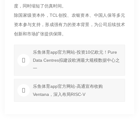
度，同时缩短了仿真时间。
除国家级资本外，TCL创投、农银资本、中国人保等多元
资本参与支持，形成强有力的资本背景，为公司后续技术
创新和市场扩张提供保障。
乐鱼体育app官方网站-投资10亿欧元！Pure
Data Centres拟建设欧洲最大规模数据中心之
一
乐鱼体育app官方网站-高通宣布收购
Ventana，深入布局RISC-V