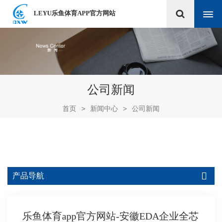
LEYU乐鱼体育APP官方网站
公司新闻
首页
>
新闻中心
>
公司新闻
产品导航
乐鱼体育app官方网站-安徽EDA企业全芯