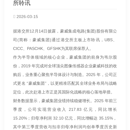
所聆讯
2026-03-15
据港交所12月14日披露，豪威集成电路(集团)股份有限公
司(简称：豪威集团)通过港交所主板上市聆讯，UBS、
CICC、PASCHK、GFSHK为其联席保荐人。
作为半导体领域的核心企业，豪威集团的前身为韦尔股
份，2019 年完成对全球顶尖图像传感器企业豪威科技的收
购后，业务重心聚焦半导体设计与制造。2025 年，公司正
式更名 “豪威集团”，以更精准匹配其全球业务布局与战略
定位，此次赴港上市正是其国际化战略的核心落地举措。
财务数据显示，豪威集团业绩持续稳健增长。2025 年前三
季度，公司实现营业收入 217.83 亿元，同比增长
15.20%；归母净利润 32.10 亿元，同比增幅达 35.15%，
其中第三季度营收与扣非归母净利润均创单季度历史新