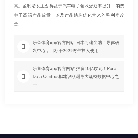
高。盈利增长主要得益于汽车电子领域渗透率提升、消费
电子高端产品放量，以及产品结构优化带来的毛利率改
善。
乐鱼体育app官方网站-日本将建尖端半导体研
发中心，目标于2029财年投入使用
乐鱼体育app官方网站-投资10亿欧元！Pure
Data Centres拟建设欧洲最大规模数据中心之
一