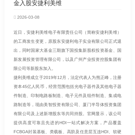
金入股安捷利美维
2026-03-08
近日，安捷利美维电子有限责任公司（简称安捷利美维）
的工商发生变更，原股东安捷利电子实业有限公司正式退
出，同时国家大基金三期旗下国投集新股权投资基金、国
新发展投资管理有限公司，以及广州产业投资控股集团有
限公司等新股东加入。
捷利美维成立于2019年12月，法定代表人为熊正峰，注册
资本45亿人民币，经营范围包括光电子器件及其他电子器
件制造、印制电路板制造、电子元件及组件制造、集成电
路制造等，现由美智投资有限公司、厦门半导体投资集团
有限公司及上述新增股东等共同持股。官网显示，该公司
提供高度可靠且先进的HDI一站式解决方案，产品覆盖
FCBGA封装基板、类载板、高阶及任意层互连HDI、软硬