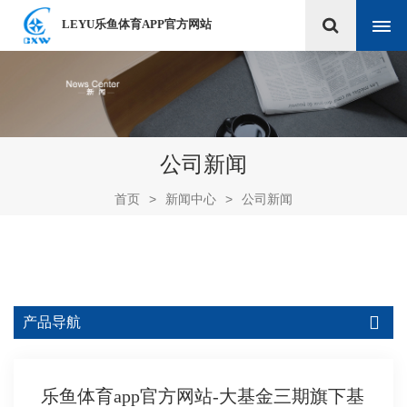
LEYU乐鱼体育APP官方网站
公司新闻
首页
>
新闻中心
>
公司新闻
产品导航
乐鱼体育app官方网站-大基金三期旗下基