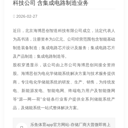
科技公司 含集成电路制造业务
2026-02-27
近日，北京海博思创智造科技有限公司成立，法定代表人
为高书清，注册资本为1亿元。公司经营范围包含智能基础
制造装备制造；集成电路芯片设计及服务；集成电路芯片
及产品制造；集成电路制造等。
股权穿透显示，该公司由上市公司海博思创间接全资持
股。海博思创为电化学储能系统解决方案与技术服务提供
商，专注电化学储能系统的研发、生产、销售，为传统发
电、新能源发电、智能电网、终端电力用户及智能微网
等“源—网—荷”全链条行业客户提供全系列储能系统产
品，及储能系统一站式整体解决方案。
乐鱼体育app官方网站-存储厂商大普微即将上