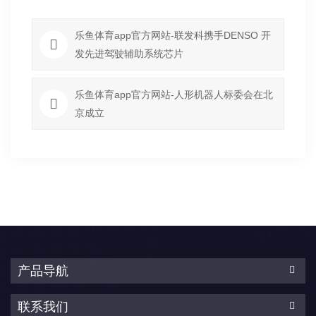
乐鱼体育app官方网站-联发科携手DENSO 开
发先进驾驶辅助系统芯片
乐鱼体育app官方网站-人形机器人标委会在北
京成立
产品导航
联系我们