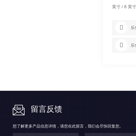
英寸 / 8
乐
乐
留言反馈
想了解更多产品信息详情，请您在此留言，我们会尽快回复您。