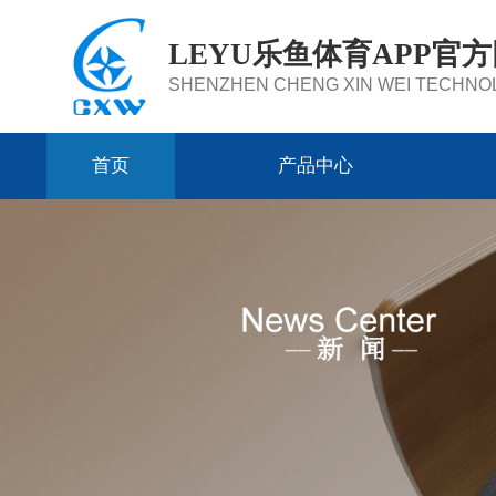
LEYU乐鱼体育APP官
SHENZHEN CHENG XIN WEI TECHNOL
首页
产品中心