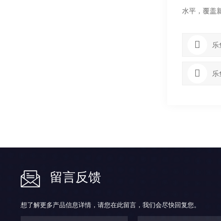
水平，覆盖
乐
乐
留言反馈
想了解更多产品信息详情，请您在此留言，我们会尽快回复您。