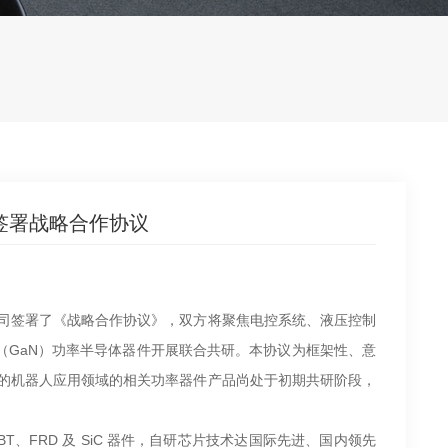
签署战略合作协议
公司签署了《战略合作协议》，双方将聚焦电控系统、液压控制
（GaN）功率半导体器件开展联合共研。本协议为框架性、意
作的机器人应用领域的相关功率器件产品尚处于初期共研阶段，
T、FRD 及 SiC 器件，自研芯片技术达国际先进、国内领先