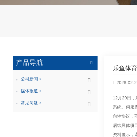
产品导航
乐鱼体育
公司新闻 >
2026-02-2
媒体报道 >
12月29
常见问题 >
系统、伺服
向性协议，
后续具体项
资料显示，宏