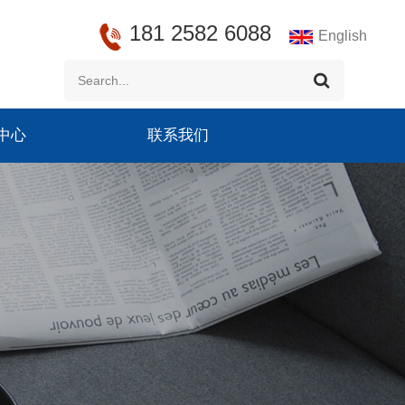
181 2582 6088
English
中心
联系我们