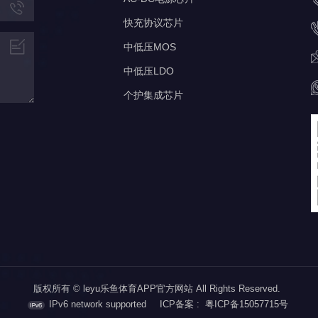
快充协议芯片
中低压MOS
中低压LDO
个护集成芯片
版权所有 © leyu乐鱼体育APP官方网站 All Rights Reserved.
IPv6 network supported
ICP备案 :
粤ICP备15057715号