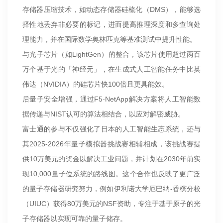
存储器压缩技术，如动态存储器硅梳化（DMS），能够选
择性地丢弃非必要的标记，进而提高推理深度和多查询处
理能力，并在国际数学奥林匹克等基准测试中提升性能。
与光子芯片（如LightGen）的整合，该芯片使用超过两百
万个基于光的「神经元」，在生成式人工智能任务中比英
伟达（NVIDIA）的硅芯片快100倍且更具能效。
后量子安全增强，通过F5-NetApp解决方案将人工智能数
据传递与NIST认可的算法相结合，以应对解密威胁。
富士通的参与不仅强化了日本的人工智能生态系统，还与
其2025-2026年量子模拟器挑战赛相辅相成，该挑战赛提
供10万美元的奖金以解决工业问题，并计划在2030年前实
现10,000量子位系统的路线图。这个合作也反映了更广泛
的量子存储器研究努力，例如伊利诺大学厄巴纳-香槟分校
（UIUC）获得80万美元的NSF资助，专注于基于原子的光
子存储器以实现可靠的量子储存。