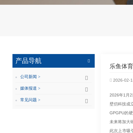
产品导航
乐鱼体育
公司新闻 >
2026-02-1
媒体报道 >
2026年1
常见问题 >
壁仞科技成立
GPGPU
未来将加大
此次上市吸