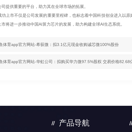
公司提供重要的平台，助力其在全球市场的拓展。
成功上市不仅是公司发展的重要里程碑，也标志着中国科技创业进入以原
上市将进一步推动中国AI算力芯片的发展，助力构建全球AI生态系统。
鱼体育app官方网站-希荻微：拟3.1亿元现金收购诚芯微100%股份
鱼体育app官方网站-华虹公司：拟购买华力微97.5%股权 交易价格82.68
产品导航