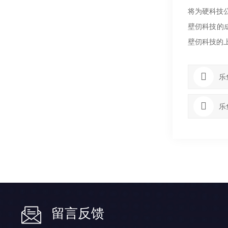
将为硬科技
壁仞科技的
壁仞科技的
乐
乐
留言反馈