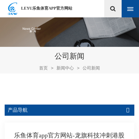
LEYU乐鱼体育APP官方网站
公司新闻
首页
>
新闻中心
>
公司新闻
产品导航
乐鱼体育app官方网站-龙旗科技冲刺港股