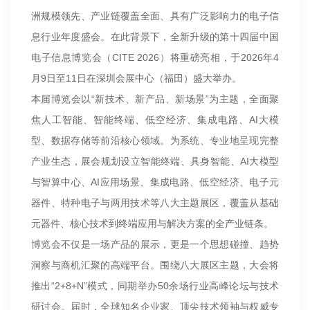
洲规模领先、产业链覆盖全面、具有广泛影响力的电子信
息行业年度盛会。在此背景下，全新升级的第十四届中国
电子信息博览会（CITE 2026）将重磅亮相，于2026年4
月9日至11日在深圳会展中心（福田）盛大举办。
本届博览会以“新技术、新产品、新场景”为主题，全面聚
焦人工智能、智能终端、低空经济、集成电路、AI大模
型、数据存储等前沿核心领域。为系统、专业地呈现完整
产业生态，展会规划设立智能终端、具身智能、AI大模型
与智算中心、AI应用场景、集成电路、低空经济、电子元
器件、特种电子与两用技术等八大主题展区，覆盖从基础
元器件、核心技术到终端应用与解决方案的全产业链条。
博览会不仅是一场产品的展示，更是一个思想碰撞、趋势
洞察与商机汇聚的高端平台。围绕八大展区主题，大会将
推出“2+8+N”模式，同期举办50余场行业高峰论坛与技术
研讨会。届时，全球知名企业家、顶尖技术领袖与权威专