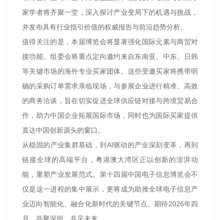
家学者将齐聚一堂，深入探讨产业变局下的机遇与挑战，
并发布具有行业指引价值的权威报告与前沿趋势分析。
值得关注的是，本届博览会将显著强化国际元素与商贸对
接功能。组委会将重点定向邀约来自东南亚、中东、日韩
等关键市场的海外专业买家团体。这些受邀买家将携带明
确的采购订单需求亲临现场，与参展企业进行精准、高效
的商务洽谈，旨在切实促进全球供应链对接与跨境贸易合
作，助力中国企业拓展国际市场，同时也为国际买家提供
直达中国创新源头的窗口。
从稳固的产业集群基础，到AI驱动的产业深刻变革，再到
链接全球的高端平台，粤港澳大湾区正以创新的澎湃动
能，重塑产业发展范式。第十四届中国电子信息博览会不
仅是这一进程的集中展示，更将成为助推全球电子信息产
业迈向智能化、融合化新时代的关键节点。期待2026年四
月，共聚深圳，共见未来。