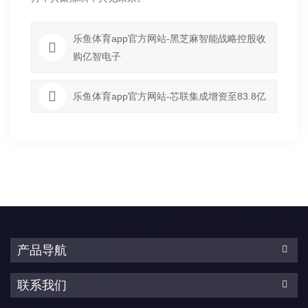
乐鱼体育app官方网站-黑芝麻智能战略控股收
购亿智电子
乐鱼体育app官方网站-芯联集成增资至83.8亿
产品导航
联系我们