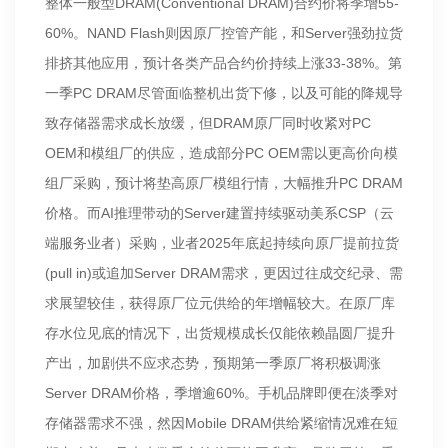
整体一般型DRAM(Conventional DRAM)合约价将季增55-
60%。NAND Flash则因原厂控管产能，和Server强劲拉货
排挤其他应用，预计各类产品合约价持续上涨33-38%。第
一季PC DRAM尽管面临整机出货下修，以及可能的降规导
致存储器需求成长放缓，但DRAM原厂同时收紧对PC
OEM和模组厂的供应，造成部分PC OEM需以更高价向模
组厂采购，预计将垫高原厂模组行情，大幅推升PC DRAM
价格。而AI推理带动的Server建置持续驱动美系CSP（云
端服务业者）采购，业者2025年底起持续向原厂提前拉货
(pull in)或追加Server DRAM需求，更因过往成交纪录、需
求展望较佳，获得原厂位元供给的年增幅较大。在原厂库
存水位见底的情况下，出货规模成长仅能依赖晶圆厂提升
产出，加剧供不应求态势，预期第一季原厂将积极调涨
Server DRAM价格，季增逾60%。手机品牌即便在淡季对
存储器需求不强，然因Mobile DRAM供给紧缩情况难在短