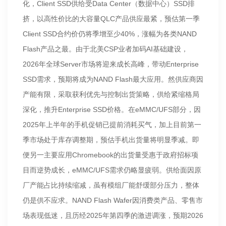
化，Client SSD供给受Data Center（数据中心）SSD排
挤，以高性价比的大容量QLC产品供应最紧，预估第一季
Client SSD合约价仍将季增至少40%，涨幅为各类NAND
Flash产品之最。由于北美CSP业者加码AI基础建设，
2026年全球Server市场将迎来成长高峰，带动Enterprise
SSD需求，预期将成为NAND Flash最大应用。然供应商因
产能有限，采取获利优先与控制出货策略，供给紧缩格局
深化，推升Enterprise SSD价格。在eMMC/UFS部分，因
2025年上半年的手机促销已提前消耗买气，加上目前第一
季市场处于库存调整期，预估手机出货量将明显季减。即
便另一主要应用Chromebook的出货量受惠于政府招标项
目而逆势成长，eMMC/UFS需求仍略显疲弱。供给面因原
厂产能占比持续缩减，虽有模组厂能舒缓部分压力，整体
仍是供不应求。NAND Flash Wafer因消费类产品、零售市
场表现低迷，且历经2025年第四季的激进调涨，预期2026