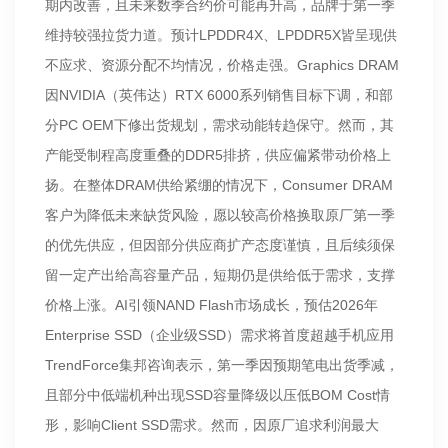
期内改善，且未来数季合约价可能再升高，品牌于第一季
维持较强拉货力道。预计LPDDR4X、LPDDR5X皆呈现供
不应求、资源分配不均情况，价格走强。Graphics DRAM
因NVIDIA（英伟达）RTX 6000系列销售目标下调，和部
分PC OEM下修出货规划，需求动能转趋保守。然而，其
产能受制程高度重叠的DDR5排挤，供应偏紧带动价格上
扬。在整体DRAM供给紧绷的情况下，Consumer DRAM
客户为降低未来缺货风险，愿以较高价格换取原厂第一季
的优先供应，但因部分供应商扩产态度谨慎，且后续须保
留一定产出给高容量产品，短期仍是供给低于需求，支撑
价格上涨。AI引领NAND Flash市场成长，预估2026年
Enterprise SSD（企业级SSD）需求将首度超越手机应用
TrendForce集邦咨询表示，第一季因预期笔电出货季减，
且部分中低端机种出现SSD容量降级以压低BOM Cost情
形，影响Client SSD需求。然而，因原厂追求利润最大