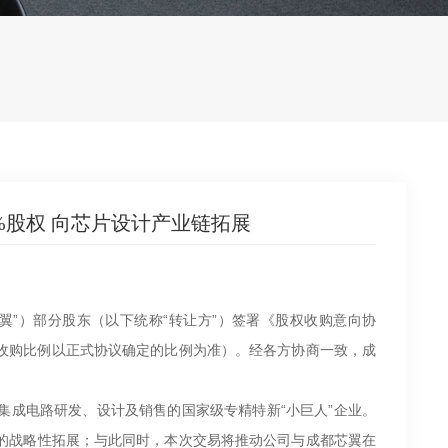
%股权 向芯片设计产业链拓展
翼”）部分股东（以下统称“转让方”）签署《股权收购意向协
终收购比例以正式协议确定的比例为准）。经各方协商一致，成
集成电路研发、设计及销售的国家级专精特新“小巨人”企业。
的战略性拓展；与此同时，本次交易将推动公司与成都芯翼在