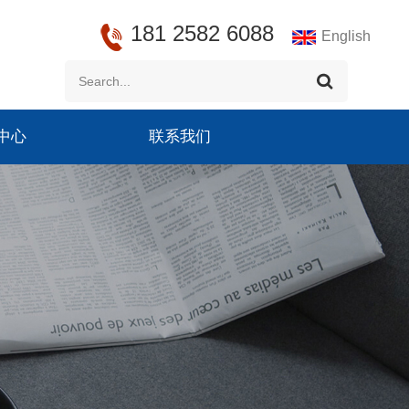
181 2582 6088
English
中心
联系我们