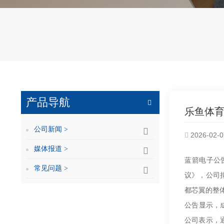
产品导航
乐鱼体育
公司新闻 >
2026-02-0
媒体报道 >
蓝箭电子公
常见问题 >
议》，公司
都芯翼的整体
公告显示，
公司表示，