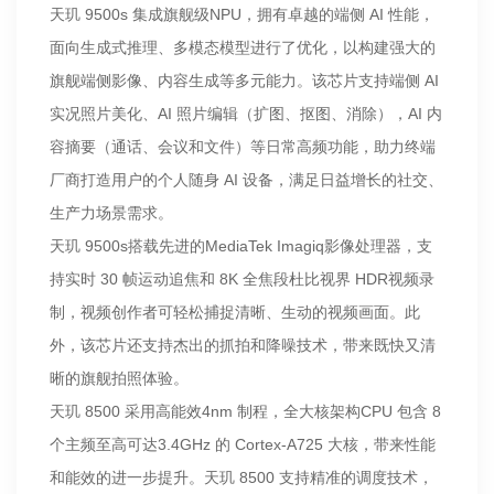
天玑 9500s 集成旗舰级NPU，拥有卓越的端侧 AI 性能，
面向生成式推理、多模态模型进行了优化，以构建强大的
旗舰端侧影像、内容生成等多元能力。该芯片支持端侧 AI
实况照片美化、AI 照片编辑（扩图、抠图、消除），AI 内
容摘要（通话、会议和文件）等日常高频功能，助力终端
厂商打造用户的个人随身 AI 设备，满足日益增长的社交、
生产力场景需求。
天玑 9500s搭载先进的MediaTek Imagiq影像处理器，支
持实时 30 帧运动追焦和 8K 全焦段杜比视界 HDR视频录
制，视频创作者可轻松捕捉清晰、生动的视频画面。此
外，该芯片还支持杰出的抓拍和降噪技术，带来既快又清
晰的旗舰拍照体验。
天玑 8500 采用高能效4nm 制程，全大核架构CPU 包含 8
个主频至高可达3.4GHz 的 Cortex-A725 大核，带来性能
和能效的进一步提升。天玑 8500 支持精准的调度技术，