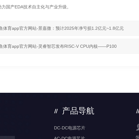
助力国产EDA技术自主化与产业升级。
鱼体育app官方网站-景嘉微：预计2025年净亏损1.2亿元~1.8亿元
鱼体育app官方网站-灵睿智芯发布RISC-V CPU内核——P100
产品导航
DC-DC电源芯片
AC-DC电源芯片