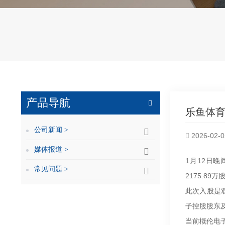
产品导航
乐鱼体育
公司新闻 >
2026-02-0
媒体报道 >
1月12日
常见问题 >
2175.8
此次入股是
子控股股东
当前概伦电