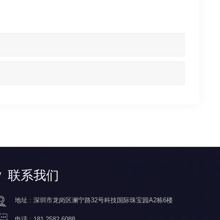
联系我们
地址 : 深圳市龙岗区澜宁路32号科技国际珠宝园A2栋6楼
电话 :
181 2582 6088