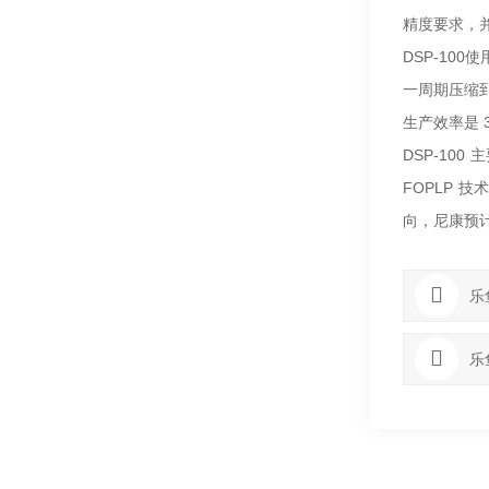
精度要求，
DSP-10
一周期压缩到
生产效率是 3
DSP-10
FOPLP 
向，尼康预计
乐
乐