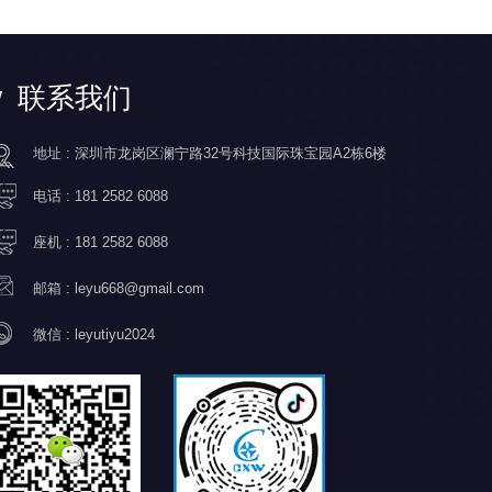
联系我们
地址 : 深圳市龙岗区澜宁路32号科技国际珠宝园A2栋6楼
电话 :
181 2582 6088
座机 :
181 2582 6088
邮箱 :
leyu668@gmail.com
微信 :
leyutiyu2024