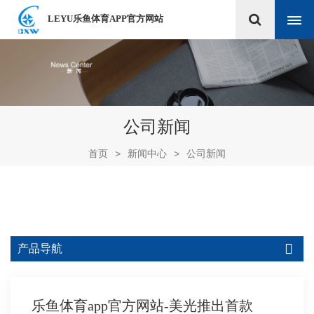
LEYU乐鱼体育APP官方网站
公司新闻
首页
>
新闻中心
>
公司新闻
产品导航
乐鱼体育app官方网站-美光推出首款