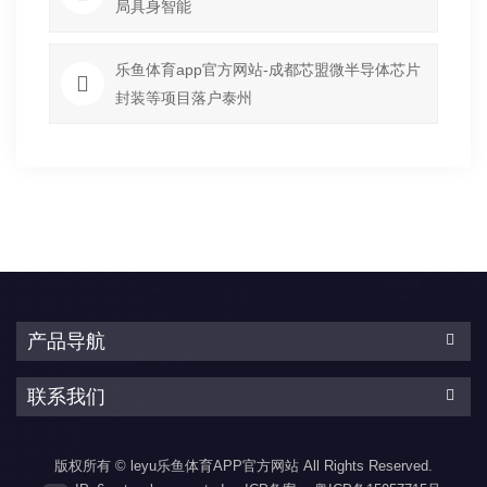
局具身智能
乐鱼体育app官方网站-成都芯盟微半导体芯片
封装等项目落户泰州
产品导航
联系我们
版权所有 © leyu乐鱼体育APP官方网站 All Rights Reserved.