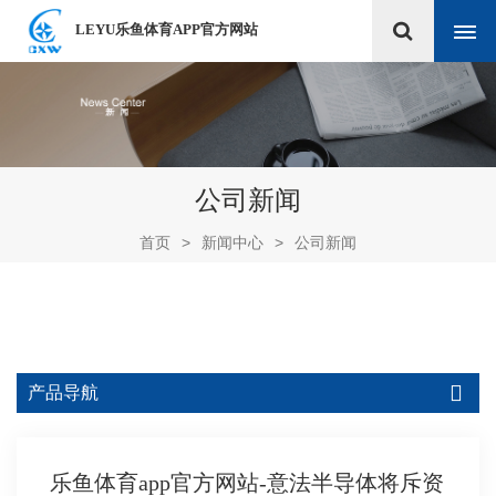
LEYU乐鱼体育APP官方网站
公司新闻
首页
>
新闻中心
>
公司新闻
产品导航
乐鱼体育app官方网站-意法半导体将斥资