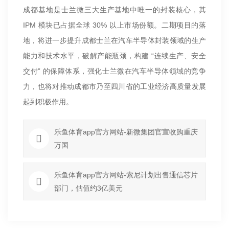
成都基地是士兰微三大生产基地中唯一的封装核心，其
IPM 模块已占据全球 30% 以上市场份额。二期项目的落
地，将进一步提升成都士兰在汽车半导体封装领域的生产
能力和技术水平，破解产能瓶颈，构建 “连续生产、安全
交付” 的保障体系，强化士兰微在汽车半导体领域的竞争
力，也将对推动成都市乃至四川省的工业经济高质量发展
起到积极作用。
乐鱼体育app官方网站-新微集团官宣收购重庆
万国
乐鱼体育app官方网站-索尼计划出售通信芯片
部门，估值约3亿美元