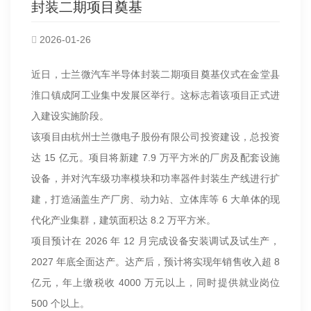
封装二期项目奠基
2026-01-26
近日，士兰微汽车半导体封装二期项目奠基仪式在金堂县
淮口镇成阿工业集中发展区举行。这标志着该项目正式进
入建设实施阶段。
该项目由杭州士兰微电子股份有限公司投资建设，总投资
达 15 亿元。项目将新建 7.9 万平方米的厂房及配套设施
设备，并对汽车级功率模块和功率器件封装生产线进行扩
建，打造涵盖生产厂房、动力站、立体库等 6 大单体的现
代化产业集群，建筑面积达 8.2 万平方米。
项目预计在 2026 年 12 月完成设备安装调试及试生产，
2027 年底全面达产。达产后，预计将实现年销售收入超 8
亿元，年上缴税收 4000 万元以上，同时提供就业岗位
500 个以上。