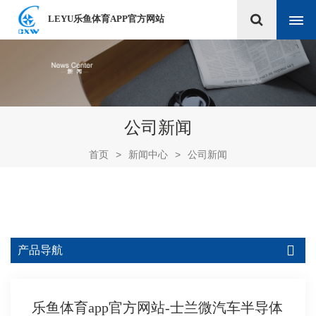
LEYU乐鱼体育APP官方网站
公司新闻
首页
>
新闻中心
>
公司新闻
产品导航
乐鱼体育app官方网站-士兰微汽车半导体