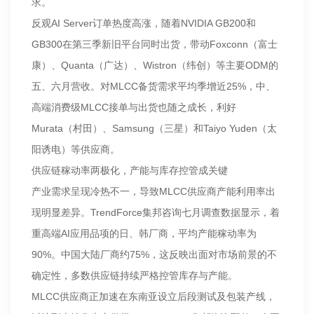
求。
反观AI Server订单热度高涨，随着NVIDIA GB200和
GB300在第三季新旧平台同时出货，带动Foxconn（富士
康）、Quanta（广达）、Wistron（纬创）等主要ODM的
五、六月营收。对MLCC备货需求平均季增近25%，中、
高端消费级MLCC接单与出货也随之成长，利好
Murata（村田）、Samsung（三星）和Taiyo Yuden（太
阳诱电）等供应商。
供应链稼动率两极化，产能与库存控管成关键
产业需求呈现冷热不一，导致MLCC供应商产能利用率出
现明显差异。TrendForce集邦咨询七月调查数据显示，着
重高端AI应用品项的日、韩厂商，平均产能稼动率为
90%。中国大陆厂商约75%，这反映出面对市场前景的不
确定性，多数供应链持续严格控管库存与产能。
MLCC供应商正加速在东南亚设立后段测试及包装产线，