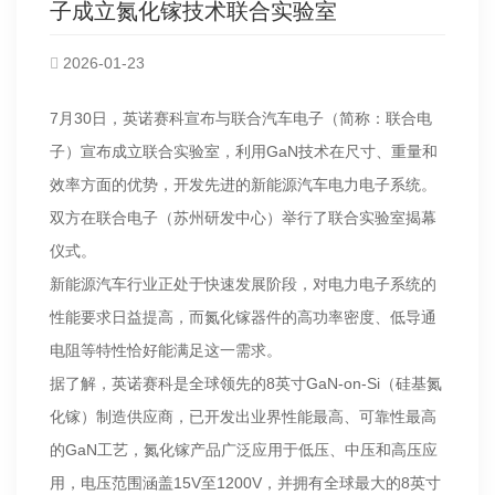
子成立氮化镓技术联合实验室
2026-01-23
7月30日，英诺赛科宣布与联合汽车电子（简称：联合电
子）宣布成立联合实验室，利用GaN技术在尺寸、重量和
效率方面的优势，开发先进的新能源汽车电力电子系统。
双方在联合电子（苏州研发中心）举行了联合实验室揭幕
仪式。
新能源汽车行业正处于快速发展阶段，对电力电子系统的
性能要求日益提高，而氮化镓器件的高功率密度、低导通
电阻等特性恰好能满足这一需求。
据了解，英诺赛科是全球领先的8英寸GaN-on-Si（硅基氮
化镓）制造供应商，已开发出业界性能最高、可靠性最高
的GaN工艺，氮化镓产品广泛应用于低压、中压和高压应
用，电压范围涵盖15V至1200V，并拥有全球最大的8英寸