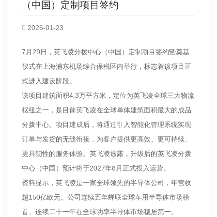
（中国）定制项目签约
2026-01-23
7月29日，英飞凌分拨中心（中国）定制项目签约暨奠基
仪式在上海浦东机场综合保税区内举行，标志着该项目正
式进入建设阶段。
该项目建筑面积4.3万平方米，定位为英飞凌全球三大物流
枢纽之一，是目前英飞凌在全球单体建筑面积最大的成品
分拨中心。项目建成后，将通过引入智能化管理系统实现
订单与发货的无缝衔接，为客户提供更高效、更可持续、
更具韧性的服务体验。英飞凌透露，升级后的英飞凌分拨
中心（中国）预计将于2027年8月正式投入运营。
资料显示，英飞凌是一家全球领先的半导体公司，年营收
超150亿欧元。公司连续五年蝉联全球车用半导体市场榜
首、连续二十一年在全球功率半导体市场稳居第一。