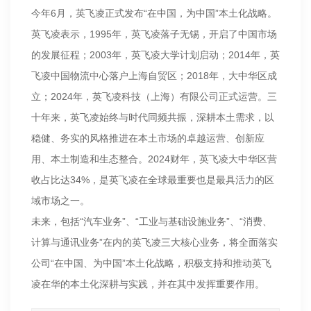
今年6月，英飞凌正式发布“在中国，为中国”本土化战略。
英飞凌表示，1995年，英飞凌落子无锡，开启了中国市场
的发展征程；2003年，英飞凌大学计划启动；2014年，英
飞凌中国物流中心落户上海自贸区；2018年，大中华区成
立；2024年，英飞凌科技（上海）有限公司正式运营。三
十年来，英飞凌始终与时代同频共振，深耕本土需求，以
稳健、务实的风格推进在本土市场的卓越运营、创新应
用、本土制造和生态整合。2024财年，英飞凌大中华区营
收占比达34%，是英飞凌在全球最重要也是最具活力的区
域市场之一。
未来，包括“汽车业务”、“工业与基础设施业务”、“消费、
计算与通讯业务”在内的英飞凌三大核心业务，将全面落实
公司“在中国、为中国”本土化战略，积极支持和推动英飞
凌在华的本土化深耕与实践，并在其中发挥重要作用。