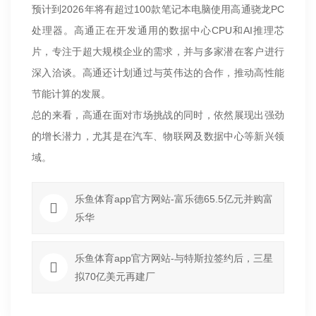
预计到2026年将有超过100款笔记本电脑使用高通骁龙PC
处理器。高通正在开发通用的数据中心CPU和AI推理芯
片，专注于超大规模企业的需求，并与多家潜在客户进行
深入洽谈。高通还计划通过与英伟达的合作，推动高性能
节能计算的发展。
总的来看，高通在面对市场挑战的同时，依然展现出强劲
的增长潜力，尤其是在汽车、物联网及数据中心等新兴领
域。
乐鱼体育app官方网站-富乐德65.5亿元并购富
乐华
乐鱼体育app官方网站-与特斯拉签约后，三星
拟70亿美元再建厂