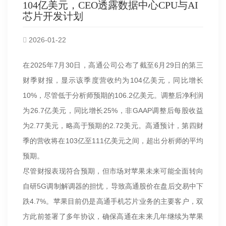
104亿美元，CEO透露数据中心CPU与AI
芯片开发计划
2026-01-22
在2025年7月30日，高通公司公布了截至6月29日的第三
财季财报，显示该季度营收约为104亿美元，同比增长
10%，尽管低于分析师预期的106.2亿美元。调整后净利润
为26.7亿美元，同比增长25%，非GAAP调整后每股收益
为2.77美元，略高于预期的2.72美元。高通预计，第四财
季的营收将在103亿至111亿美元之间，超出分析师的平均
预期。
尽管财报表现符合预期，但市场对苹果未来可能全面转向
自研5G调制解调器的担忧，导致高通股价在盘后交易中下
跌4.7%。苹果目前仍是高通手机芯片业务的主要客户，双
方此前签署了多年协议，确保高通在未来几年继续为苹果