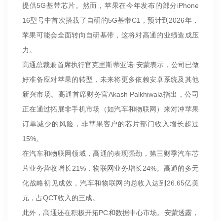
提供5G基带芯片。然而，苹果在今年发布的部分iPhone
16型号中首次搭载了自研的5G基带C1，预计到2026年，
苹果可能会全面转向自研基带，这将对高通的业绩造成压
力。
高通总裁兼首席执行官克里斯蒂亚诺·安蒙表示，公司已做
好准备应对苹果的转型，未来将更多依赖安卓系统及其他
新兴市场。高通首席财务官Akash Palkhiwala指出，公司
正在通过拓展非手机市场（如汽车和物联网）来对冲苹果
订单减少的风险，非苹果客户的芯片部门收入增长超过
15%。
在汽车和物联网领域，高通的表现强劲，第三财季汽车芯
片业务营收增长21%，物联网业务增长24%。高通的多元
化战略初见成效，汽车和物联网的总收入达到26.65亿美
元，占QCT收入的三成。
此外，高通还在积极开拓PC和数据中心市场。安蒙透露，