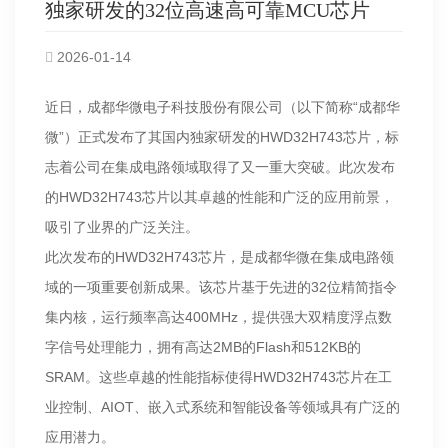
独家研发的32位高速高可靠MCU芯片
2026-01-14
近日，成都华微电子科技股份有限公司（以下简称“成都华
微”）正式发布了其国内独家研发的HWD32H743芯片，标
志着公司在集成电路领域取得了又一重大突破。此次发布
的HWD32H743芯片以其卓越的性能和广泛的应用前景，
吸引了业界的广泛关注。
此次发布的HWD32H743芯片，是成都华微在集成电路领
域的一项重要创新成果。该芯片基于先进的32位精简指令
集内核，运行频率高达400MHz，提供强大双精度浮点数
字信号处理能力，拥有高达2MB的Flash和512KB的
SRAM。这些卓越的性能指标使得HWD32H743芯片在工
业控制、AIOT、嵌入式系统和智能设备等领域具有广泛的
应用潜力。