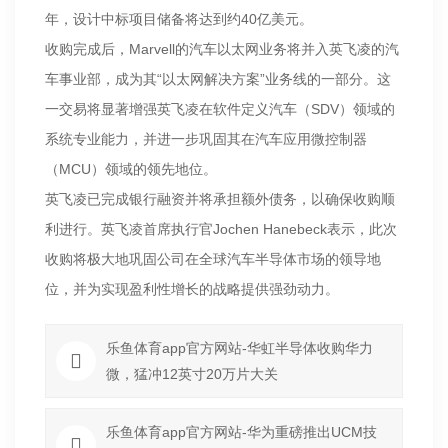
年，设计中标项目储备将达到约40亿美元。
收购完成后，Marvell的汽车以太网业务将并入英飞凌的汽
车事业部，成为其“以太网解决方案”业务线的一部分。这
一交易将显著增强英飞凌在软件定义汽车（SDV）领域的
系统专业能力，并进一步巩固其在汽车应用微控制器
（MCU）领域的领先地位。
英飞凌已完成银行融资并将承担额外债务，以确保收购顺
利进行。英飞凌首席执行官Jochen Hanebeck表示，此次
收购将极大地巩固公司在全球汽车半导体市场的领导地
位，并为实现盈利性增长的战略提供强劲动力。
乐鱼体育app官方网站-华虹半导体收购华力
微，猛冲12英寸20万片大关
乐鱼体育app官方网站-华为重磅推出UCM技