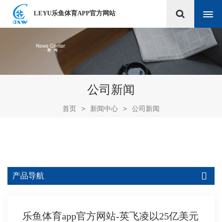
LEYU乐鱼体育APP官方网站
公司新闻
首页
>
新闻中心
>
公司新闻
产品导航
乐鱼体育app官方网站-英飞凌以25亿美元