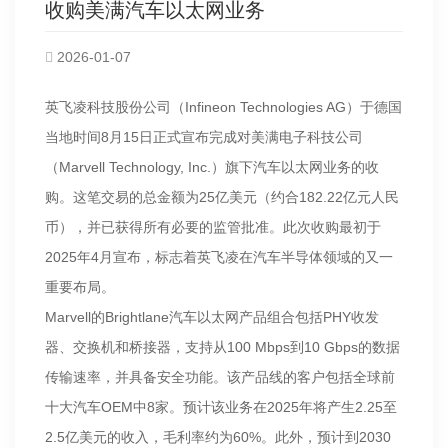
收购美满汽车以太网业务
2026-01-07
英飞凌科技股份公司（Infineon Technologies AG）于德国
当地时间8月15日正式宣布完成对美满电子科技公司
（Marvell Technology, Inc.）旗下汽车以太网业务的收
购。这笔交易的总金额为25亿美元（约合182.22亿元人民
币），并已获得所有必要的监管批准。此次收购最初于
2025年4月宣布，标志着英飞凌在汽车半导体领域的又一
重要布局。
Marvell的Brightlane汽车以太网产品组合包括PHY收发
器、交换机和桥接器，支持从100 Mbps到10 Gbps的数据
传输速率，并具备安全功能。该产品线的客户包括全球前
十大汽车OEM中8家。预计该业务在2025年将产生2.25至
2.5亿美元的收入，毛利率约为60%。此外，预计到2030