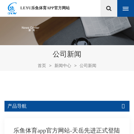
LEYU乐鱼体育APP官方网站
公司新闻
首页
>
新闻中心
>
公司新闻
产品导航
乐鱼体育app官方网站-天岳先进正式登陆