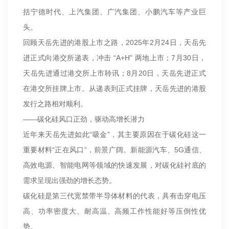
括宁德时代、上汽集团、广汽集团、小鹏汽车等产业巨
头。
回顾天岳先进的港股上市之路，2025年2月24日，天岳先
进正式向港交所递表，冲击 “A+H” 两地上市；7月30日，
天岳先进通过港交所上市聆讯；8月20日，天岳先进正式
在港交所挂牌上市。从递表到正式挂牌，天岳先进的港股
发行之路相对顺利。
——碳化硅风口正劲，驱动高增长潜力
近年来天岳先进如此“吸金”，其主要原因在于碳化硅这一
重要材料“正在风口”，前景广阔。新能源汽车、5G通信、
高效电源、智能电网等领域的快速发展，对碳化硅衬底的
需求呈现出强劲的增长态势。
碳化硅是第三代宽禁带半导体材料的代表，具有击穿电压
高、功率密度大、耐高温、高频工作性能好等压倒性优
势。