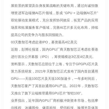
展前景的展望及自身发展战略的关键布局，通过向诚恒微
增资进军边端侧AI芯片领域，形成 “GPU + 边端侧AI芯片”
双轮驱动发展模式，充分发挥协同效应，拓宽产品的应用
场景和拓展服务客户领域，完善AI芯片多元化布局，持续
提高公司的竞争力与股东回报能力。
03天数智芯考虑赴港IPO，募资最高4亿美元
近期，彭博社报道，国内GPU厂商天数智芯正考虑在香港
进行首次公开募股（IPO），筹资规模达3亿至4亿美元。
资料显示，天数智芯总部位于上海，专注于GPGPU芯片及
算力系统研发，2021年天数智芯正式发布了国内首款通用
GPU——天垓100芯片及天垓100加速卡，一年多时间后，
天数智芯量产了其首款通用GPU产品。2022年，天数智芯
又推出了旗下云端推理通用GPU芯片“智铠100”。
业界指出，近年国内GPU厂商积极冲刺资本市场，包括摩
尔线程、沐曦股份、燧原科技、壁仞科技、瀚博半导体等