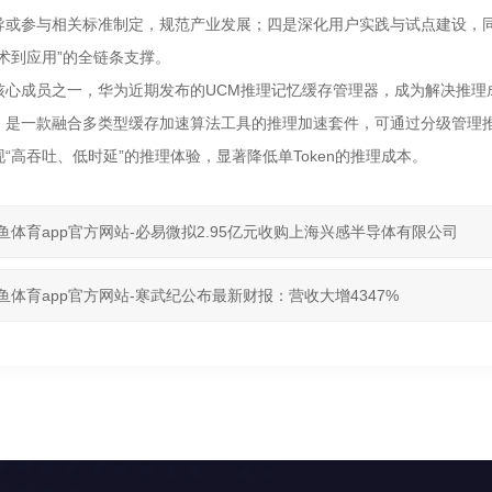
导或参与相关标准制定，规范产业发展；四是深化用户实践与试点建设，同
术到应用”的全链条支撑。
心成员之一，华为近期发布的UCM推理记忆缓存管理器，成为解决推理成本
是一款融合多类型缓存加速算法工具的推理加速套件，可通过分级管理推理过
“高吞吐、低时延”的推理体验，显著降低单Token的推理成本。
鱼体育app官方网站-必易微拟2.95亿元收购上海兴感半导体有限公司
鱼体育app官方网站-寒武纪公布最新财报：营收大增4347%