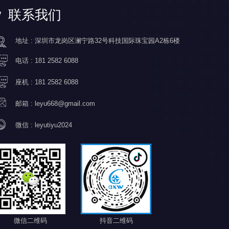
联系我们
地址 : 深圳市龙岗区澜宁路32号科技国际珠宝园A2栋6楼
电话 :
181 2582 6088
座机 :
181 2582 6088
邮箱 :
leyu668@gmail.com
微信 :
leyutiyu2024
微信二维码
抖音二维码