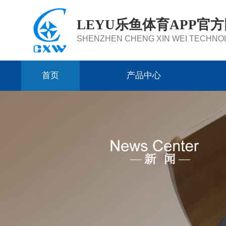
LEYU乐鱼体育APP官
SHENZHEN CHENG XIN WEI TECHNOL
首页
产品中心