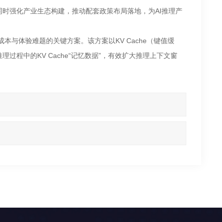
时强化产业生态构建，推动配套政策布局落地，为AI推理产
与体验难题的关键方案。该方案以KV Cache（键值缓
程中的KV Cache“记忆数据”，有效扩大推理上下文窗