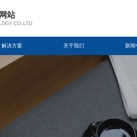
方网站
OGY CO.,LTD
解决方案
关于我们
新闻