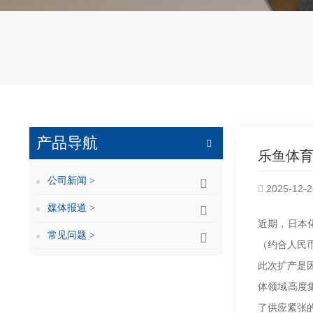
产品导航
乐鱼体育
公司新闻 >
2025-12-2
媒体报道 >
近期，日本化
常见问题 >
（约合人民币
此次扩产是
体领域高度
了供应紧张