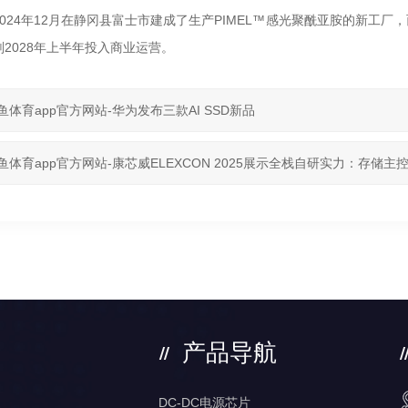
024年12月在静冈县富士市建成了生产PIMEL™感光聚酰亚胺的新工
2028年上半年投入商业运营。
鱼体育app官方网站-华为发布三款AI SSD新品
鱼体育app官方网站-康芯威ELEXCON 2025展示全栈自研实力：存储
产品导航
DC-DC电源芯片