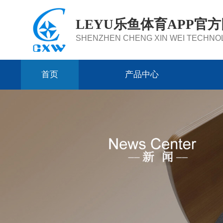
LEYU乐鱼体育APP官
SHENZHEN CHENG XIN WEI TECHNOL
首页
产品中心