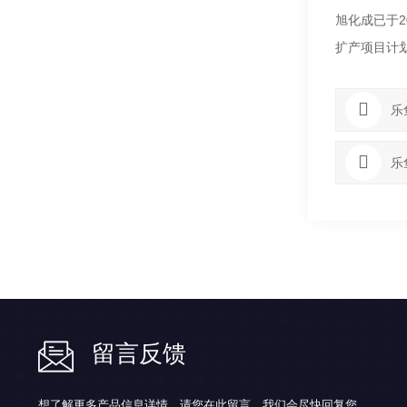
旭化成已于2
扩产项目计划
乐
乐
留言反馈
想了解更多产品信息详情，请您在此留言，我们会尽快回复您。