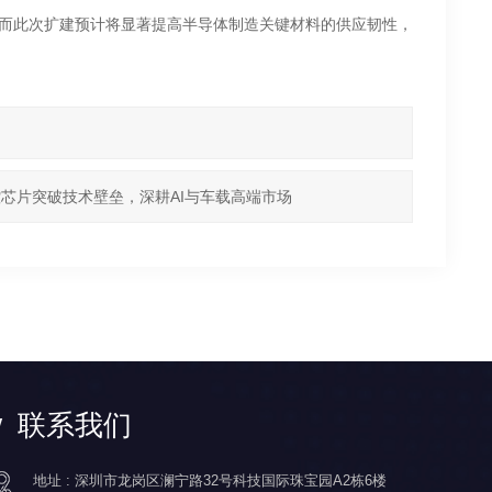
厂，而此次扩建预计将显著提高半导体制造关键材料的供应韧性，
主控芯片突破技术壁垒，深耕AI与车载高端市场
联系我们
地址 : 深圳市龙岗区澜宁路32号科技国际珠宝园A2栋6楼