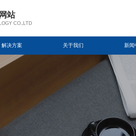
方网站
OGY CO.,LTD
解决方案
关于我们
新闻