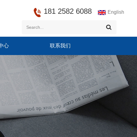
181 2582 6088
English
中心
联系我们