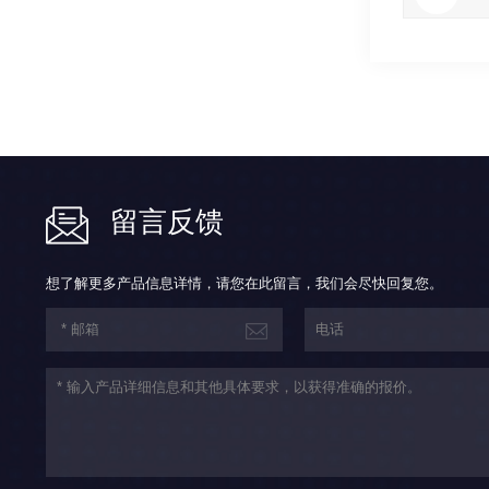
留言反馈
想了解更多产品信息详情，请您在此留言，我们会尽快回复您。