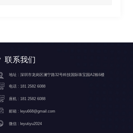
联系我们
地址 : 深圳市龙岗区澜宁路32号科技国际珠宝园A2栋6楼
电话 :
181 2582 6088
座机 :
181 2582 6088
邮箱 :
leyu668@gmail.com
微信 :
leyutiyu2024