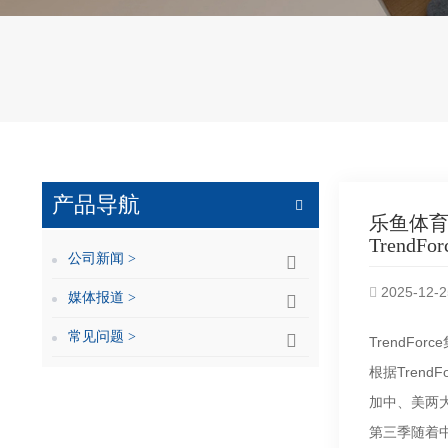
产品导航
乐鱼体育a
TrendF
公司新闻 >
2025-12-2
媒体报道 >
常见问题 >
TrendFor
根据Tren
加中、美两大
第三季随着