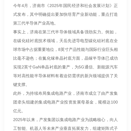
今年4月，济南市《2025年国民经济和社会发展计划》正
式发布，其中明确提出要加快培育产业新动能，重点打造
第三代半导体产业高地。
事实上，济南在第三代半导体领域具备强劲实力。例如，
在碳化硅衬底技术领域，天岳先进导电型碳化硅衬底在全
球市场中占据重要地位，8英寸产品性能与国际行业巨头相
比毫不逊色；在氮化镓单晶衬底方面，晶镓半导体已成功
实现2英寸GaN单晶衬底的量产，为5G通信、新能源汽车
等对高性能半导体材料有着迫切需求的新兴领域提供了关
键支撑。
此外，为持续布局集成电路产业，济南市成立了由产发集
团牵头组建的集成电路产业投资发展母基金，规模达100
亿元。
2025年以来，产发集团以集成电路产业为战略核心，向人
工智能、机器人等未来产业垂直拓展发力，组建矩阵式子