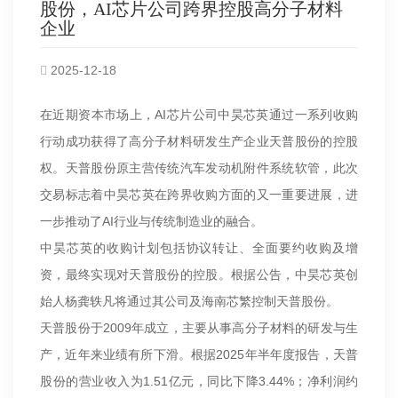
股份，AI芯片公司跨界控股高分子材料
企业
2025-12-18
在近期资本市场上，AI芯片公司中昊芯英通过一系列收购
行动成功获得了高分子材料研发生产企业天普股份的控股
权。天普股份原主营传统汽车发动机附件系统软管，此次
交易标志着中昊芯英在跨界收购方面的又一重要进展，进
一步推动了AI行业与传统制造业的融合。
中昊芯英的收购计划包括协议转让、全面要约收购及增
资，最终实现对天普股份的控股。根据公告，中昊芯英创
始人杨龚轶凡将通过其公司及海南芯繁控制天普股份。
天普股份于2009年成立，主要从事高分子材料的研发与生
产，近年来业绩有所下滑。根据2025年半年度报告，天普
股份的营业收入为1.51亿元，同比下降3.44%；净利润约