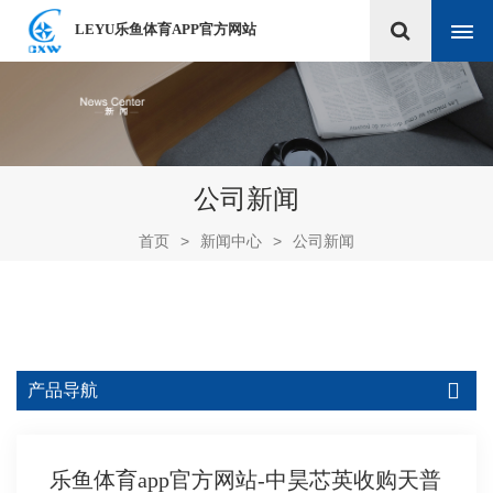
LEYU乐鱼体育APP官方网站
公司新闻
首页
>
新闻中心
>
公司新闻
产品导航
乐鱼体育app官方网站-中昊芯英收购天普