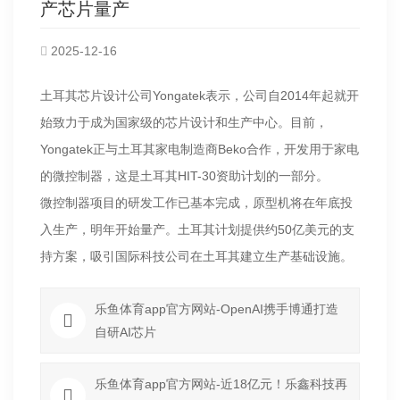
产芯片量产
2025-12-16
土耳其芯片设计公司Yongatek表示，公司自2014年起就开
始致力于成为国家级的芯片设计和生产中心。目前，
Yongatek正与土耳其家电制造商Beko合作，开发用于家电
的微控制器，这是土耳其HIT-30资助计划的一部分。
微控制器项目的研发工作已基本完成，原型机将在年底投
入生产，明年开始量产。土耳其计划提供约50亿美元的支
持方案，吸引国际科技公司在土耳其建立生产基础设施。
乐鱼体育app官方网站-OpenAI携手博通打造
自研AI芯片
乐鱼体育app官方网站-近18亿元！乐鑫科技再