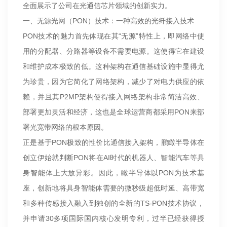
全面展示了公司在光通信芯片领域的创新实力。
一、无源光网（PON）技术：一种高效的光纤接入技术
PON技术的魅力首先体现在其“无源”特性上，即网络中使
用的分配器、分路器等设备不需要电源。这使得它在建设
和维护成本极致的低。这种架构在通信基础设施中显得尤
为珍贵，因为它简化了网络架构，减少了对电力供应的依
赖，并且其P2MP架构使得接入网络架构非常简洁高效、
部署更加灵活和经济，这也是全球运营商都采用PON来部
署光宽带网络的根本原因。
正是基于PON极致的性价比通信接入架构，鹏瞰半导体在
创立伊始就判断PON将在AI时代的机器人、智能汽车等具
身智能体上大放异彩。因此，瞰半导体以PON为技术基
座，创新地将具身智能体需要的微秒级超低时延、高带宽
和多种传感接入融入到独创的全新的TS-PON技术协议，
并申请30多项国际国内核心发明专利，过半已经获得授