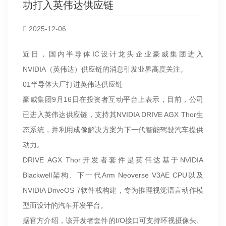
功打入英伟达供应链
2025-12-06
近日，国内半导体IC设计龙头企业豪威集团进入
NVIDIA（英伟达）供应链的消息引发业界高度关注。
01半导体大厂打进英伟达供应链
豪威集团9月16日在投资者互动平台上表示，目前，公司
已进入英伟达供应链，支持其NVIDIA DRIVE AGX Thor生
态系统，并利用成像解决方案为下一代智能驾驶汽车提供
动力。
DRIVE AGX Thor开发者套件是英伟达基于NVIDIA
Blackwell架构、下一代Arm Neoverse V3AE CPU以及
NVIDIA DriveOS 7软件栈构建，专为推理视觉语言动作模
型而设计的汽车开发平台。
据官方介绍，该开发者套件的I/O接口可支持环视摄像头、