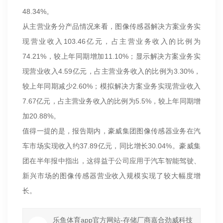
48.34%。
从主营业务分产品情况来看，图像传感器解决方案业务实
现营业收入103.46亿元，占主营业务收入的比例为
74.21%，较上年同期增加11.10%；显示解决方案业务实
现营业收入4.59亿元，占主营业务收入的比例为3.30%，
较上年同期减少2.60%；模拟解决方案业务实现营业收入
7.67亿元，占主营业务收入的比例为5.5%，较上年同期增
加20.88%。
值得一提的是，报告期内，豪威集团图像传感器业务在汽
车市场实现收入约37.89亿元，同比增长30.04%。豪威集
团在半年报中指出，这得益于公司应用于汽车智能驾驶、
新兴市场的图像传感器营业收入规模实现了较大幅度增
长。
乐鱼体育app官方网站-存储厂商嘉合劲威科技