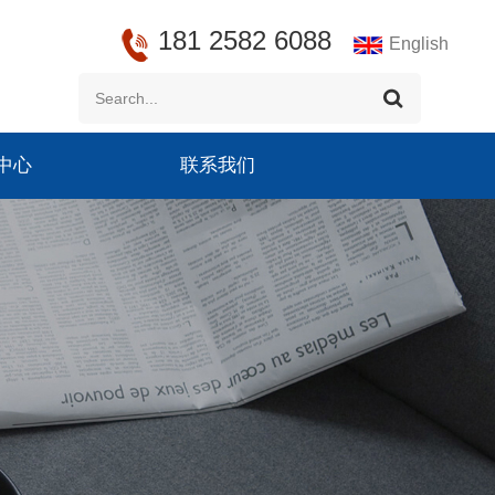
181 2582 6088
English
中心
联系我们