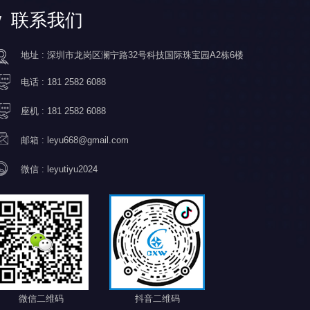
联系我们
地址 : 深圳市龙岗区澜宁路32号科技国际珠宝园A2栋6楼
电话 :
181 2582 6088
座机 :
181 2582 6088
邮箱 :
leyu668@gmail.com
微信 :
leyutiyu2024
微信二维码
抖音二维码