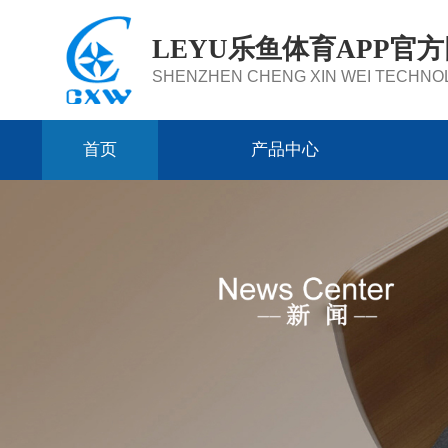
LEYU乐鱼体育APP官
SHENZHEN CHENG XIN WEI TECHNOL
首页
产品中心