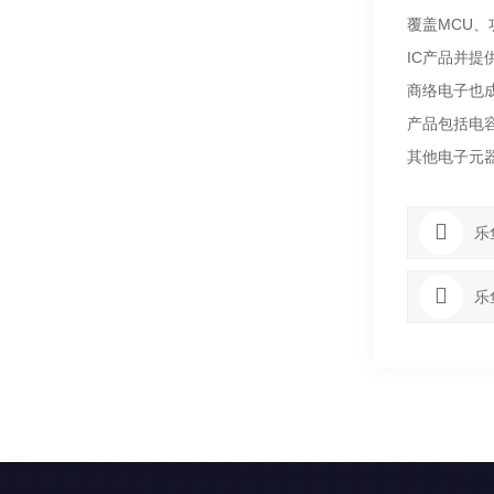
覆盖MCU
IC产品并
商络电子也
产品包括电
其他电子元
乐
乐