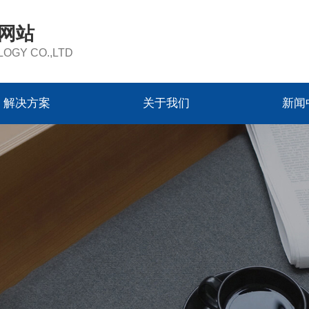
方网站
OGY CO.,LTD
解决方案
关于我们
新闻