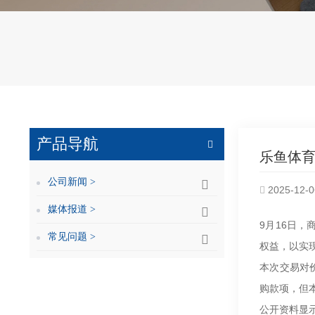
产品导航
乐鱼体育
公司新闻 >
2025-12-0
媒体报道 >
9月16日，
常见问题 >
权益，以实
本次交易对
购款项，但
公开资料显