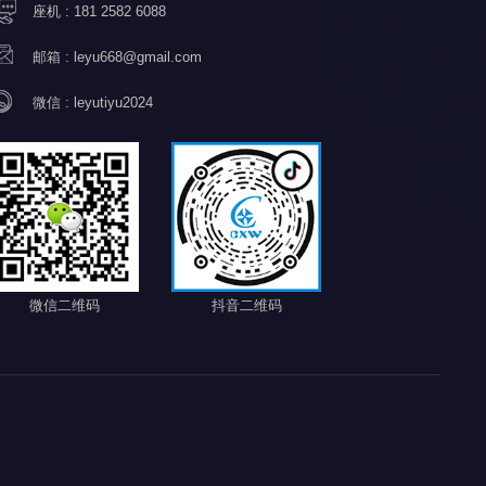
座机 :
181 2582 6088
邮箱 :
leyu668@gmail.com
微信 :
leyutiyu2024
微信二维码
抖音二维码