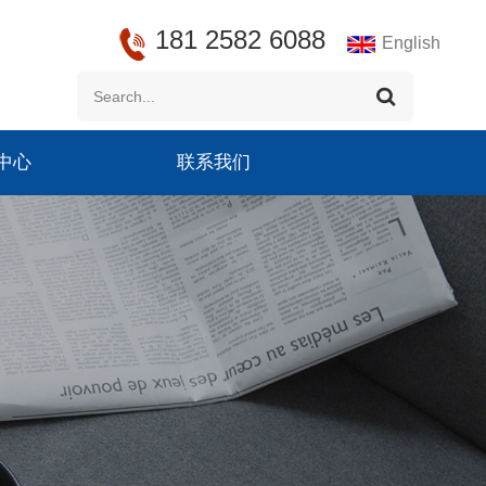
181 2582 6088
English
中心
联系我们