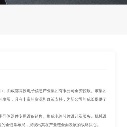
人民币，由成都高投电子信息产业集团有限公司全资控股。该集团
的发展，具有丰富的资源和政策支持，为新公司的成长提供了
半导体器件专用设备销售、集成电路芯片设计及服务、机械设
造的全链条布局，展现出其在产业链全面发展的战略决心。