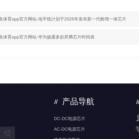
鱼体育app官方网站-地平线计划于2026年发布新一代舱驾一体芯片
鱼体育app官方网站-华为披露多款昇腾芯片时间表
产品导航
DC-DC电源芯片
AC-DC电源芯片