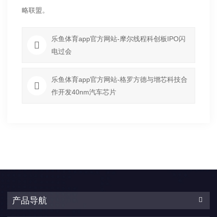
略联盟。
乐鱼体育app官方网站-摩尔线程科创板IPO闪
电过会
乐鱼体育app官方网站-格罗方德与增芯科技合
作开发40nm汽车芯片
产品导航